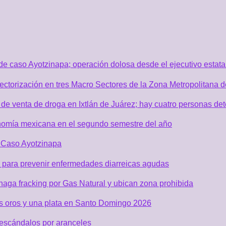
de caso Ayotzinapa; operación dolosa desde el ejecutivo estata
sectorización en tres Macro Sectores de la Zona Metropolitana
de venta de droga en Ixtlán de Juárez; hay cuatro personas de
nomía mexicana en el segundo semestre del año
r Caso Ayotzinapa
 para prevenir enfermedades diarreicas agudas
aga fracking por Gas Natural y ubican zona prohibida
os oros y una plata en Santo Domingo 2026
 escándalos por aranceles