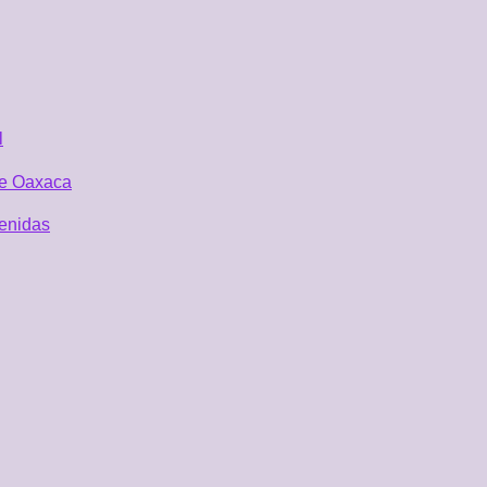
l
 de Oaxaca
tenidas