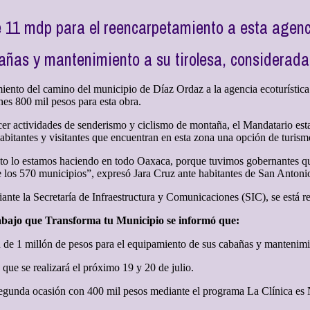
 11 mdp para el reencarpetamiento a esta agen
añas y mantenimiento a su tirolesa, considerad
iento del camino del municipio de Díaz Ordaz a la agencia ecoturístic
es 800 mil pesos para esta obra.
ecer actividades de senderismo y ciclismo de montaña, el Mandatario esta
abitantes y visitantes que encuentran en esta zona una opción de turism
esto lo estamos haciendo en todo Oaxaca, porque tuvimos gobernantes q
 los 570 municipios”, expresó Jara Cruz ante habitantes de San Anton
ante la Secretaría de Infraestructura y Comunicaciones (SIC), se está 
rabajo que Transforma tu Municipio se informó que:
ión de 1 millón de pesos para el equipamiento de sus cabañas y mantenimi
ue se realizará el próximo 19 y 20 de julio.
egunda ocasión con 400 mil pesos mediante el programa La Clínica es Nue