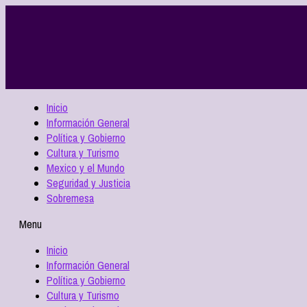
Inicio
Información General
Política y Gobierno
Cultura y Turismo
Mexico y el Mundo
Seguridad y Justicia
Sobremesa
Menu
Inicio
Información General
Política y Gobierno
Cultura y Turismo