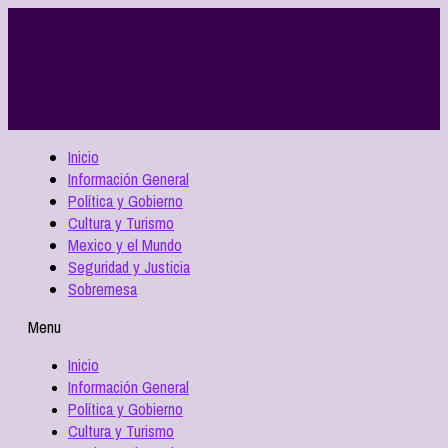
Inicio
Información General
Política y Gobierno
Cultura y Turismo
Mexico y el Mundo
Seguridad y Justicia
Sobremesa
Menu
Inicio
Información General
Política y Gobierno
Cultura y Turismo