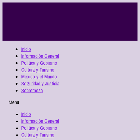
Inicio
Información General
Política y Gobierno
Cultura y Turismo
Mexico y el Mundo
Seguridad y Justicia
Sobremesa
Menu
Inicio
Información General
Política y Gobierno
Cultura y Turismo