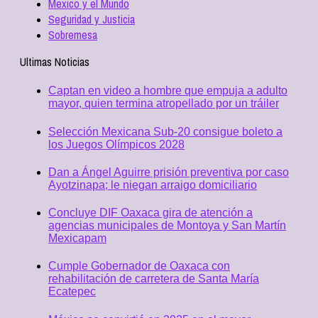
Mexico y el Mundo
Seguridad y Justicia
Sobremesa
Ultimas Noticias
Captan en video a hombre que empuja a adulto
mayor, quien termina atropellado por un tráiler
Selección Mexicana Sub-20 consigue boleto a
los Juegos Olímpicos 2028
Dan a Ángel Aguirre prisión preventiva por caso
Ayotzinapa; le niegan arraigo domiciliario
Concluye DIF Oaxaca gira de atención a
agencias municipales de Montoya y San Martín
Mexicapam
Cumple Gobernador de Oaxaca con
rehabilitación de carretera de Santa María
Ecatepec