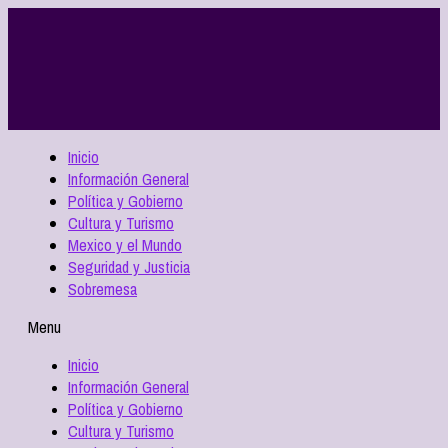
Inicio
Información General
Política y Gobierno
Cultura y Turismo
Mexico y el Mundo
Seguridad y Justicia
Sobremesa
Menu
Inicio
Información General
Política y Gobierno
Cultura y Turismo