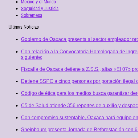
Mexico y el Mundo
Seguridad y Justicia
Sobremesa
Ultimas Noticias
Gobierno de Oaxaca presenta al sector empleador p
Con relación a la Convocatoria Homologada de Ingres
siguiente:
Fiscalía de Oaxaca detiene a Z.S.S., alias «El 07» p
Detiene SSPC a cinco personas por portación ilegal 
Código de ética para los medios busca garantizar de
C5 de Salud atiende 356 reportes de auxilio y desp
Con compromiso sustentable, Oaxaca hará equipo en
Sheinbaum presenta Jornada de Reforestación con 6.