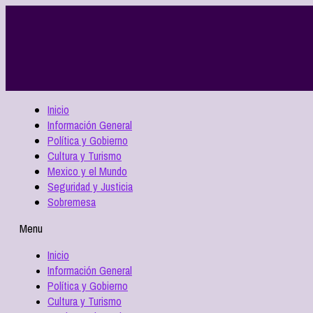
Inicio
Información General
Política y Gobierno
Cultura y Turismo
Mexico y el Mundo
Seguridad y Justicia
Sobremesa
Menu
Inicio
Información General
Política y Gobierno
Cultura y Turismo