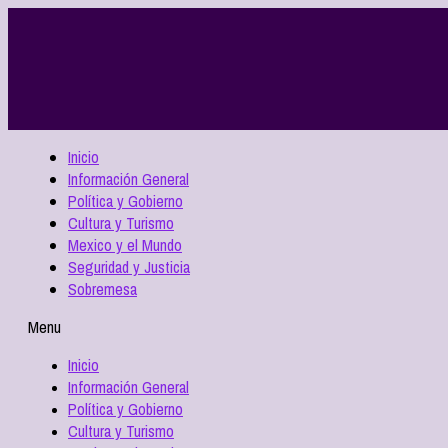
Inicio
Información General
Política y Gobierno
Cultura y Turismo
Mexico y el Mundo
Seguridad y Justicia
Sobremesa
Menu
Inicio
Información General
Política y Gobierno
Cultura y Turismo