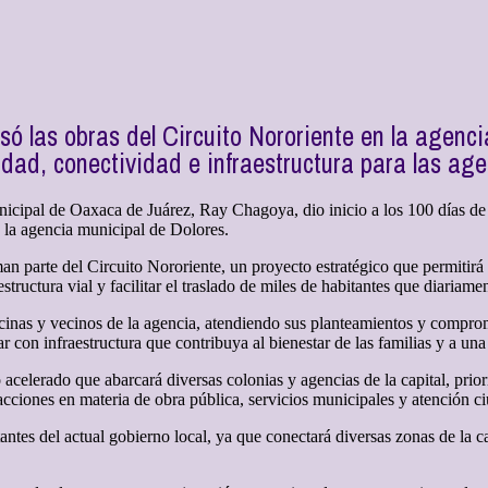
ó las obras del Circuito Nororiente en la agenci
idad, conectividad e infraestructura para las ag
icipal de Oaxaca de Juárez, Ray Chagoya, dio inicio a los 100 días de
n la agencia municipal de Dolores.
rman parte del Circuito Nororiente, un proyecto estratégico que permitirá 
tructura vial y facilitar el traslado de miles de habitantes que diariamen
cinas y vecinos de la agencia, atendiendo sus planteamientos y compro
ar con infraestructura que contribuya al bienestar de las familias y a u
 acelerado que abarcará diversas colonias y agencias de la capital, prio
 acciones en materia de obra pública, servicios municipales y atención c
ntes del actual gobierno local, ya que conectará diversas zonas de la cap