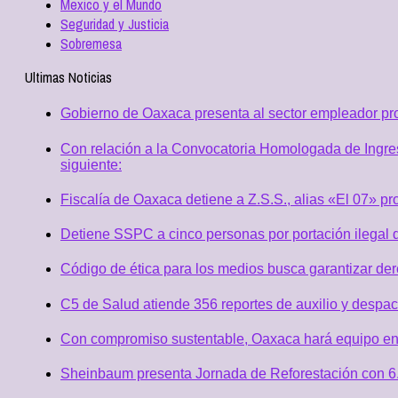
Mexico y el Mundo
Seguridad y Justicia
Sobremesa
Ultimas Noticias
Gobierno de Oaxaca presenta al sector empleador p
Con relación a la Convocatoria Homologada de Ingres
siguiente:
Fiscalía de Oaxaca detiene a Z.S.S., alias «El 07» p
Detiene SSPC a cinco personas por portación ilegal 
Código de ética para los medios busca garantizar de
C5 de Salud atiende 356 reportes de auxilio y desp
Con compromiso sustentable, Oaxaca hará equipo en
Sheinbaum presenta Jornada de Reforestación con 6.