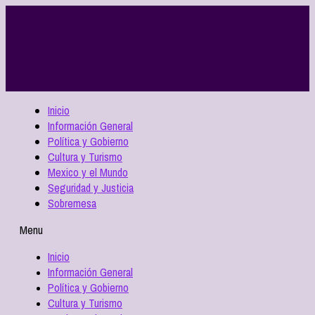
Inicio
Información General
Política y Gobierno
Cultura y Turismo
Mexico y el Mundo
Seguridad y Justicia
Sobremesa
Menu
Inicio
Información General
Política y Gobierno
Cultura y Turismo