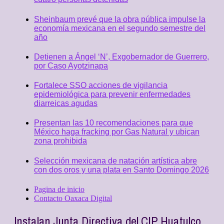
Sheinbaum prevé que la obra pública impulse la
economía mexicana en el segundo semestre del
año
Detienen a Ángel ‘N’, Exgobernador de Guerrero,
por Caso Ayotzinapa
Fortalece SSO acciones de vigilancia
epidemiológica para prevenir enfermedades
diarreicas agudas
Presentan las 10 recomendaciones para que
México haga fracking por Gas Natural y ubican
zona prohibida
Selección mexicana de natación artística abre
con dos oros y una plata en Santo Domingo 2026
Pagina de inicio
Contacto Oaxaca Digital
Instalan Junta Directiva del CIP Huatulco,