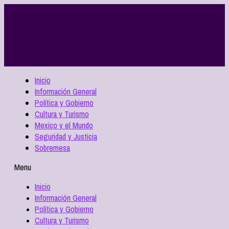
Inicio
Información General
Política y Gobierno
Cultura y Turismo
Mexico y el Mundo
Seguridad y Justicia
Sobremesa
Menu
Inicio
Información General
Política y Gobierno
Cultura y Turismo