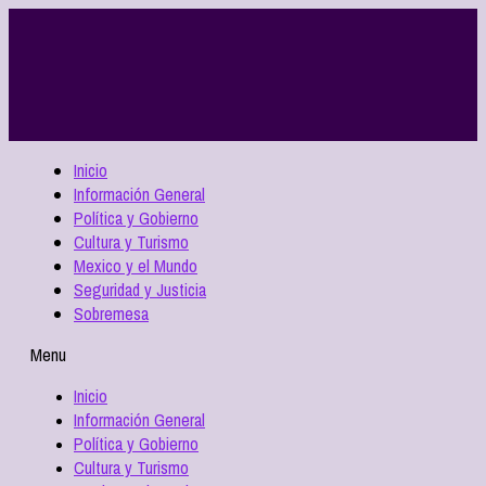
Inicio
Información General
Política y Gobierno
Cultura y Turismo
Mexico y el Mundo
Seguridad y Justicia
Sobremesa
Menu
Inicio
Información General
Política y Gobierno
Cultura y Turismo