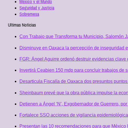
Mexico y el Mundo
Seguridad y Justicia
Sobremesa
Ultimas Noticias
Con Trabajo que Transforma tu Municipio, Salomón Ja
Disminuye en Oaxaca la percepción de inseguridad e
FGR: Ángel Aguirre ordenó destruir evidencias clave 
Invertirá Ceabien 150 mdp para concluir trabajos de 
Desarticula Fiscalía de Oaxaca dos presuntos puntos 
Sheinbaum prevé que la obra pública impulse la eco
Detienen a Ángel ‘N’, Exgobernador de Guerrero, po
Fortalece SSO acciones de vigilancia epidemiológica
Presentan las 10 recomendaciones para que México h