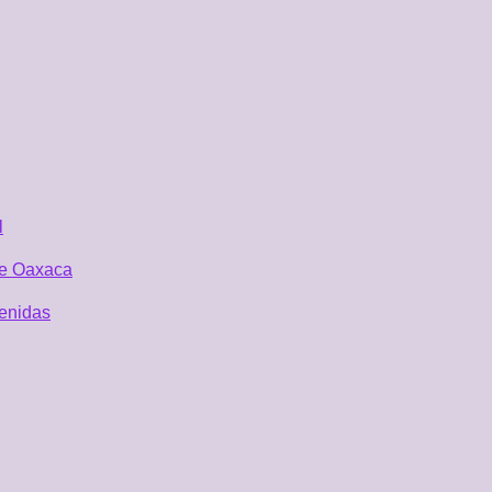
l
 de Oaxaca
tenidas