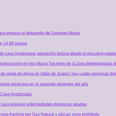
ra impulsa el desarrollo de Santiago Minas
n 14.89 puntos
de caso Ayotzinapa; operación dolosa desde el ejecutivo estata
sectorización en tres Macro Sectores de la Zona Metropolitana
de venta de droga en Ixtlán de Juárez; hay cuatro personas de
nomía mexicana en el segundo semestre del año
r Caso Ayotzinapa
 para prevenir enfermedades diarreicas agudas
aga fracking por Gas Natural y ubican zona prohibida