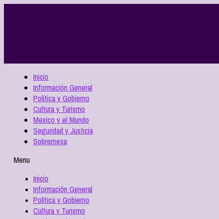
Inicio
Información General
Política y Gobierno
Cultura y Turismo
Mexico y el Mundo
Seguridad y Justicia
Sobremesa
Menu
Inicio
Información General
Política y Gobierno
Cultura y Turismo