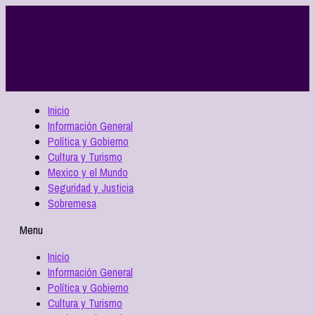
Inicio
Información General
Política y Gobierno
Cultura y Turismo
Mexico y el Mundo
Seguridad y Justicia
Sobremesa
Menu
Inicio
Información General
Política y Gobierno
Cultura y Turismo