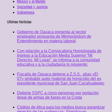
Mexico y el Mundo
Seguridad y Justicia
Sobremesa
Ultimas Noticias
Gobierno de Oaxaca presenta al sector
empleador propuesta de Memorándum de
Entendimiento en materia laboral
Con relación a la Convocatoria Homologada de
Ingreso a la Educación Media Superior “Mi
Derecho, Mi Lugar”, se informa a la comunidad
educativa y a la ciudadanía lo siguiente:
Fiscalía de Oaxaca detiene a Z.S.S., alias «El
07» probable autor material de homicidio del ex
presidente municipal de San Juan Cacahuatepec
Detiene SSPC a cinco personas por portación
ilegal de armas de fuego en la Costa
Código de ética para los medios busca garantizar
derecho de las audiencias: Sheinbaum