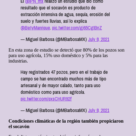
El
@IPN_mx
realizó un estudio que dio como
resultado que el socavón es producto de
extracción intensiva de agua, sequía, erosión del
suelo y fuertes lluvias, así lo explica
@BetyManrique
.
pic.twitter.com/gj65CgIBnZ
— Miguel Barbosa (@MBarbosaMX)
July 8, 2021
En esta zona de estudio se detectó que 80% de los pozos son
para uso agrícola, 15% uso doméstico y 5% para las
industrias.
Hay registrados 47 pozos, pero en el trabajo de
campo se han encontrado muchos más de tipo
artesanal y de mayor calado, tanto para uso
doméstico como para uso agrícola.
pic.twitter.com/qxsCHUR92f
— Miguel Barbosa (@MBarbosaMX)
July 8, 2021
Condiciones climáticas de la región también propiciaron
el socavón