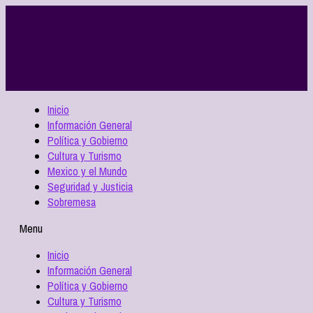
Inicio
Información General
Política y Gobierno
Cultura y Turismo
Mexico y el Mundo
Seguridad y Justicia
Sobremesa
Menu
Inicio
Información General
Política y Gobierno
Cultura y Turismo