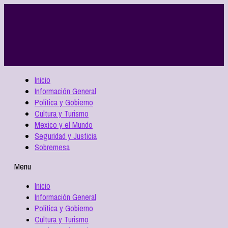
Inicio
Información General
Política y Gobierno
Cultura y Turismo
Mexico y el Mundo
Seguridad y Justicia
Sobremesa
Menu
Inicio
Información General
Política y Gobierno
Cultura y Turismo