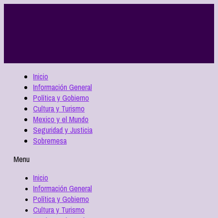
Inicio
Información General
Política y Gobierno
Cultura y Turismo
Mexico y el Mundo
Seguridad y Justicia
Sobremesa
Menu
Inicio
Información General
Política y Gobierno
Cultura y Turismo