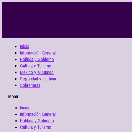
Inicio
Información General
Política y Gobierno
Cultura y Turismo
Mexico y el Mundo
Seguridad y Justicia
Sobremesa
Menu
Inicio
Información General
Política y Gobierno
Cultura y Turismo