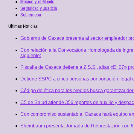
Mexico y el Mundo
Seguridad y Justicia
Sobremesa
Ultimas Noticias
Gobierno de Oaxaca presenta al sector empleador p
Con relación a la Convocatoria Homologada de Ingres
siguiente:
Fiscalía de Oaxaca detiene a Z.S.S., alias «El 07» p
Detiene SSPC a cinco personas por portación ilegal 
Código de ética para los medios busca garantizar de
C5 de Salud atiende 356 reportes de auxilio y desp
Con compromiso sustentable, Oaxaca hará equipo en
Sheinbaum presenta Jornada de Reforestación con 6.