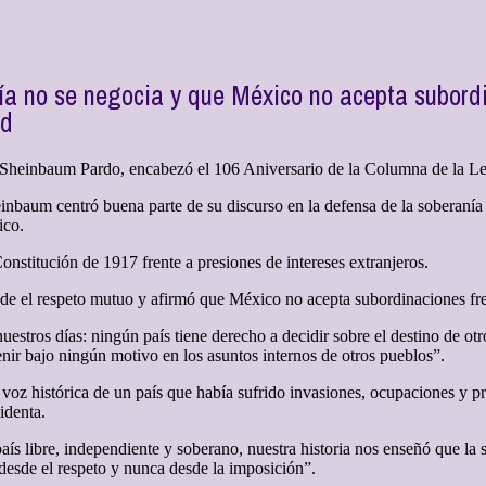
a no se negocia y que México no acepta subordin
ad
ia Sheinbaum Pardo, encabezó el 106 Aniversario de la Columna de la 
inbaum centró buena parte de su discurso en la defensa de la soberanía n
ico.
nstitución de 1917 frente a presiones de intereses extranjeros.
sde el respeto mutuo y afirmó que México no acepta subordinaciones fren
uestros días: ningún país tiene derecho a decidir sobre el destino de o
nir bajo ningún motivo en los asuntos internos de otros pueblos”.
 voz histórica de un país que había sufrido invasiones, ocupaciones y p
identa.
país libre, independiente y soberano, nuestra historia nos enseñó que la
e desde el respeto y nunca desde la imposición”.