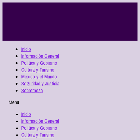
Inicio
Información General
Política y Gobierno
Cultura y Turismo
Mexico y el Mundo
Seguridad y Justicia
Sobremesa
Menu
Inicio
Información General
Política y Gobierno
Cultura y Turismo