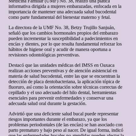
Medicina Familiar (UMF) No. 38, realizó una plática
informativa dirigida a mujeres embarazadas, enfocada en la
importancia de mantener una adecuada salud bucodental
como parte fundamental del bienestar materno y fetal.
La directora de la UMF No. 38, Betzy Trujillo Sanjuán,
señaló que los cambios hormonales propios del embarazo
pueden incrementar la susceptibilidad a padecimientos en
encías y dientes, por lo que resulta fundamental reforzar los
hábitos de higiene oral y acudir de manera oportuna a
revisiones odontológicas preventivas.
Destacó que las unidades médicas del IMSS en Oaxaca
realizan acciones preventivas y de atención asistencial en
materia de salud bucodental, entre las que se encuentran la
detección de placa dentobacteriana, la aplicación tópica de
fluoruro, así como la orientación sobre técnicas correctas de
cepillado y el uso adecuado del hilo dental, herramientas
esenciales para prevenir enfermedades y conservar una
adecuada salud oral durante la gestación.
Advirtió que una deficiente salud bucal puede representar
riesgos importantes durante el embarazo, ya que los
problemas periodontales (de las encías) se han asociado con
parto prematuro y bajo peso al nacer. De igual forma, indicó
que las enfermedades bucales no atendidas pueden afectar la