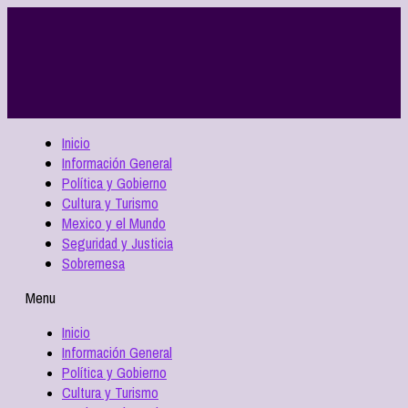
Inicio
Información General
Política y Gobierno
Cultura y Turismo
Mexico y el Mundo
Seguridad y Justicia
Sobremesa
Menu
Inicio
Información General
Política y Gobierno
Cultura y Turismo