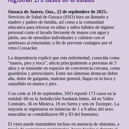
Oaxaca de Juárez, Oax., 22 de septiembre de 2025.-
Servicios de Salud de Oaxaca (SSO) hizo un llamado a
madres y padres de familia, así como a la comunidad
educativa para reforzar en niñas y niños hábitos de higiene
personal como el lavado frecuente de manos con agua y
jabón, uso de utensilios individuales y cubrirse con el
antebrazo al estornudar; a fin de prevenir contagios por el
virus Coxsackie.
La dependencia explicó que esta enfermedad, conocida como
“manos, pies y boca”, afecta principalmente a personas de 5
años y se transmite en espacios de convivencia cercana, como
guarderías y preescolares. Entre sus síntomas destacan fiebre
alta, dolor de garganta, malestar general, llagas en la boca y
sarpullido en manos y pies.
Con corte al 18 de septiembre, SSO reportó 173 casos en la
entidad: 68 en la Jurisdicción Sanitaria Istmo, 44 en Valles
Centrales, 36 en Mixteca, 19 en Sierra y seis en Tuxtepec. La
mayoría se registraron en infancias de 1 a 9 años; del sexo
masculino se contabilizaron 90 y 83 del femenino.
El virus puede transmitirse incluso en ausencia de síntomas, a