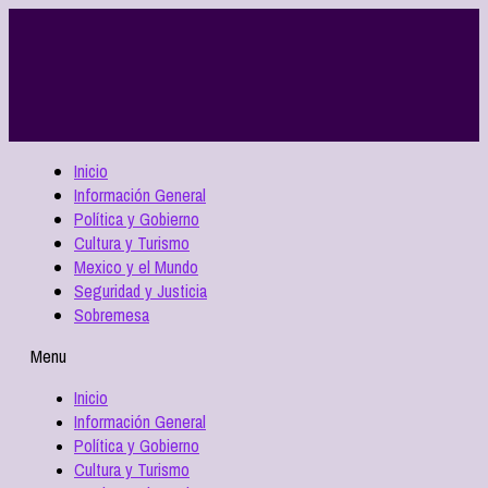
Inicio
Información General
Política y Gobierno
Cultura y Turismo
Mexico y el Mundo
Seguridad y Justicia
Sobremesa
Menu
Inicio
Información General
Política y Gobierno
Cultura y Turismo