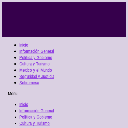
Inicio
Información General
Política y Gobierno
Cultura y Turismo
Mexico y el Mundo
Seguridad y Justicia
Sobremesa
Menu
Inicio
Información General
Política y Gobierno
Cultura y Turismo