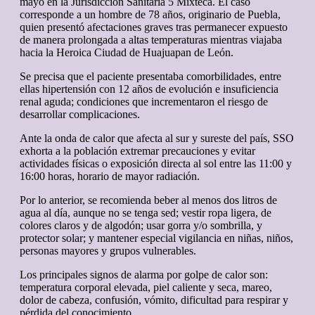
mayo en la Jurisdicción Sanitaria 5 Mixteca. El caso
corresponde a un hombre de 78 años, originario de Puebla,
quien presentó afectaciones graves tras permanecer expuesto
de manera prolongada a altas temperaturas mientras viajaba
hacia la Heroica Ciudad de Huajuapan de León.
Se precisa que el paciente presentaba comorbilidades, entre
ellas hipertensión con 12 años de evolución e insuficiencia
renal aguda; condiciones que incrementaron el riesgo de
desarrollar complicaciones.
Ante la onda de calor que afecta al sur y sureste del país, SSO
exhorta a la población extremar precauciones y evitar
actividades físicas o exposición directa al sol entre las 11:00 y
16:00 horas, horario de mayor radiación.
Por lo anterior, se recomienda beber al menos dos litros de
agua al día, aunque no se tenga sed; vestir ropa ligera, de
colores claros y de algodón; usar gorra y/o sombrilla, y
protector solar; y mantener especial vigilancia en niñas, niños,
personas mayores y grupos vulnerables.
Los principales signos de alarma por golpe de calor son:
temperatura corporal elevada, piel caliente y seca, mareo,
dolor de cabeza, confusión, vómito, dificultad para respirar y
pérdida del conocimiento.