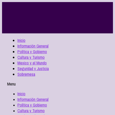
Inicio
Información General
Política y Gobierno
Cultura y Turismo
Mexico y el Mundo
Seguridad y Justicia
Sobremesa
Menu
Inicio
Información General
Política y Gobierno
Cultura y Turismo