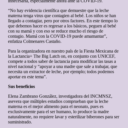
innecesaria, especialmente ahora ante la COVID-19.
“No hay evidencia científica que demuestre que la leche
materna tenga virus que contagien al bebé. Los niños se han
llegado a contagiar, pero por otros factores. En este tiempo lo
que debemos hacer es regresar a los básicos, peguen al bebé
con su mamá y con eso se reduce mucho el riesgo de
contagio. Mamá con la COVID-19 puede amamantar”,
enfatiza Colmenares Castaño.
Para la organizadora en nuestro país de la Fiesta Mexicana de
la Lactancia+ The Big Latch on, en conjunto con UNICEF,
compete a todos saber de lactancia para modificar las tasas a
nivel nacional y “apoyar a una madre que sale a trabajar, que
necesita un extractor de leche, por ejemplo; todos podemos
aportar en este tema”.
Sus beneficios
Elena Zambrano González, investigadora del INCMNSZ,
asevera que múltiples estudios comprueban que la leche
materna es el mejor alimento para el neonato, pues es
exclusivamente para el ser humano, lo produce la madre
naturalmente, no requiere lavar y esterilizar biberones para ser
suministrado.