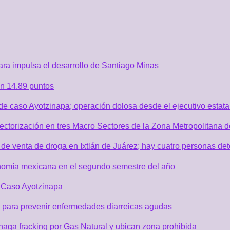
ra impulsa el desarrollo de Santiago Minas
n 14.89 puntos
de caso Ayotzinapa; operación dolosa desde el ejecutivo estata
sectorización en tres Macro Sectores de la Zona Metropolitana
de venta de droga en Ixtlán de Juárez; hay cuatro personas de
nomía mexicana en el segundo semestre del año
r Caso Ayotzinapa
 para prevenir enfermedades diarreicas agudas
aga fracking por Gas Natural y ubican zona prohibida