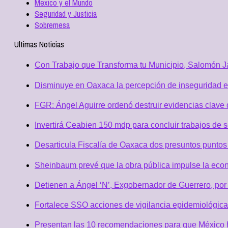
Mexico y el Mundo
Seguridad y Justicia
Sobremesa
Ultimas Noticias
Con Trabajo que Transforma tu Municipio, Salomón Ja
Disminuye en Oaxaca la percepción de inseguridad e
FGR: Ángel Aguirre ordenó destruir evidencias clave 
Invertirá Ceabien 150 mdp para concluir trabajos de 
Desarticula Fiscalía de Oaxaca dos presuntos puntos 
Sheinbaum prevé que la obra pública impulse la eco
Detienen a Ángel ‘N’, Exgobernador de Guerrero, po
Fortalece SSO acciones de vigilancia epidemiológica
Presentan las 10 recomendaciones para que México h