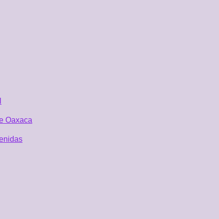
l
 de Oaxaca
tenidas