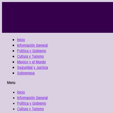
Inicio
Información General
Política y Gobierno
Cultura y Turismo
Mexico y el Mundo
Seguridad y Justicia
Sobremesa
Menu
Inicio
Información General
Política y Gobierno
Cultura y Turismo