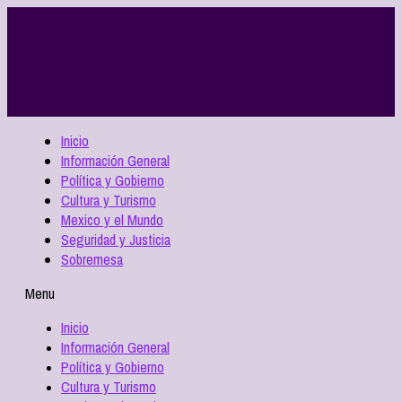
Inicio
Información General
Política y Gobierno
Cultura y Turismo
Mexico y el Mundo
Seguridad y Justicia
Sobremesa
Menu
Inicio
Información General
Política y Gobierno
Cultura y Turismo