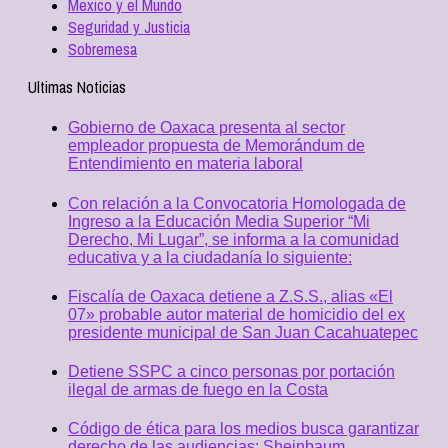
Mexico y el Mundo
Seguridad y Justicia
Sobremesa
Ultimas Noticias
Gobierno de Oaxaca presenta al sector
empleador propuesta de Memorándum de
Entendimiento en materia laboral
Con relación a la Convocatoria Homologada de
Ingreso a la Educación Media Superior “Mi
Derecho, Mi Lugar”, se informa a la comunidad
educativa y a la ciudadanía lo siguiente:
Fiscalía de Oaxaca detiene a Z.S.S., alias «El
07» probable autor material de homicidio del ex
presidente municipal de San Juan Cacahuatepec
Detiene SSPC a cinco personas por portación
ilegal de armas de fuego en la Costa
Código de ética para los medios busca garantizar
derecho de las audiencias: Sheinbaum