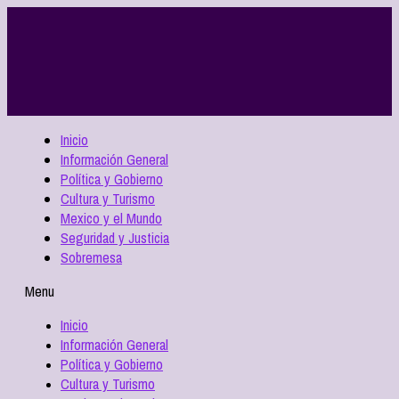
Inicio
Información General
Política y Gobierno
Cultura y Turismo
Mexico y el Mundo
Seguridad y Justicia
Sobremesa
Menu
Inicio
Información General
Política y Gobierno
Cultura y Turismo