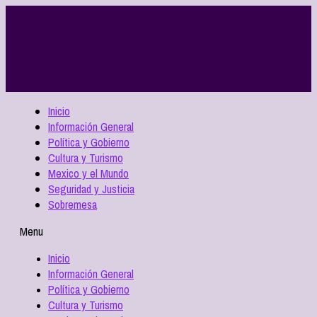
Inicio
Información General
Política y Gobierno
Cultura y Turismo
Mexico y el Mundo
Seguridad y Justicia
Sobremesa
Menu
Inicio
Información General
Política y Gobierno
Cultura y Turismo