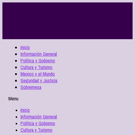
Inicio
Información General
Política y Gobierno
Cultura y Turismo
Mexico y el Mundo
Seguridad y Justicia
Sobremesa
Menu
Inicio
Información General
Política y Gobierno
Cultura y Turismo