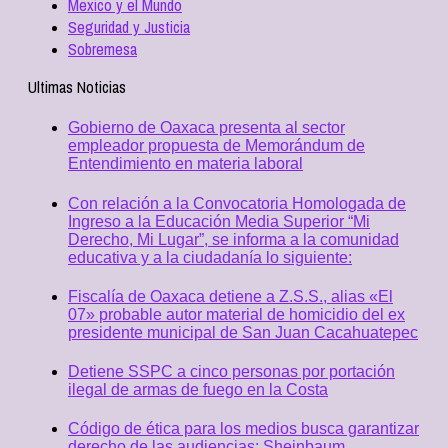
Mexico y el Mundo
Seguridad y Justicia
Sobremesa
Ultimas Noticias
Gobierno de Oaxaca presenta al sector
empleador propuesta de Memorándum de
Entendimiento en materia laboral
Con relación a la Convocatoria Homologada de
Ingreso a la Educación Media Superior “Mi
Derecho, Mi Lugar”, se informa a la comunidad
educativa y a la ciudadanía lo siguiente:
Fiscalía de Oaxaca detiene a Z.S.S., alias «El
07» probable autor material de homicidio del ex
presidente municipal de San Juan Cacahuatepec
Detiene SSPC a cinco personas por portación
ilegal de armas de fuego en la Costa
Código de ética para los medios busca garantizar
derecho de las audiencias: Sheinbaum