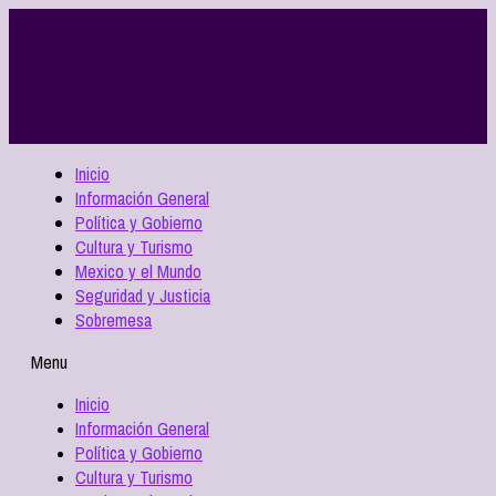
Inicio
Información General
Política y Gobierno
Cultura y Turismo
Mexico y el Mundo
Seguridad y Justicia
Sobremesa
Menu
Inicio
Información General
Política y Gobierno
Cultura y Turismo