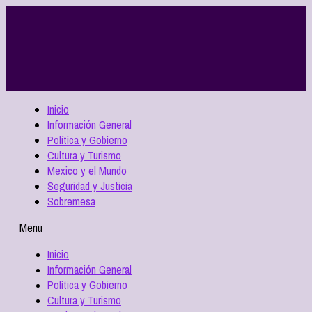
Inicio
Información General
Política y Gobierno
Cultura y Turismo
Mexico y el Mundo
Seguridad y Justicia
Sobremesa
Menu
Inicio
Información General
Política y Gobierno
Cultura y Turismo