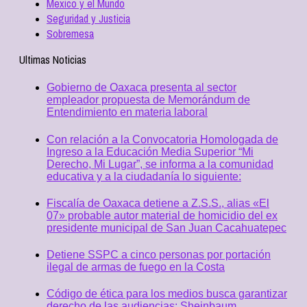
Mexico y el Mundo
Seguridad y Justicia
Sobremesa
Ultimas Noticias
Gobierno de Oaxaca presenta al sector
empleador propuesta de Memorándum de
Entendimiento en materia laboral
Con relación a la Convocatoria Homologada de
Ingreso a la Educación Media Superior “Mi
Derecho, Mi Lugar”, se informa a la comunidad
educativa y a la ciudadanía lo siguiente:
Fiscalía de Oaxaca detiene a Z.S.S., alias «El
07» probable autor material de homicidio del ex
presidente municipal de San Juan Cacahuatepec
Detiene SSPC a cinco personas por portación
ilegal de armas de fuego en la Costa
Código de ética para los medios busca garantizar
derecho de las audiencias: Sheinbaum