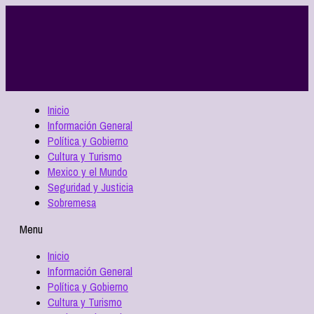
Inicio
Información General
Política y Gobierno
Cultura y Turismo
Mexico y el Mundo
Seguridad y Justicia
Sobremesa
Menu
Inicio
Información General
Política y Gobierno
Cultura y Turismo