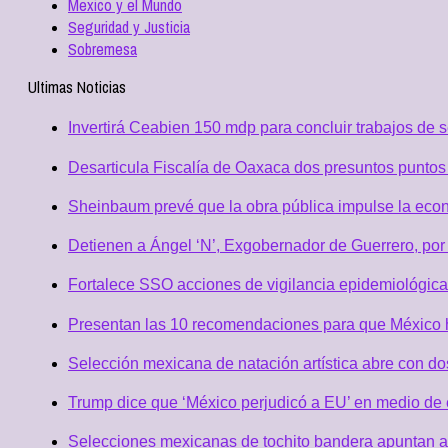
Mexico y el Mundo
Seguridad y Justicia
Sobremesa
Ultimas Noticias
Invertirá Ceabien 150 mdp para concluir trabajos de 
Desarticula Fiscalía de Oaxaca dos presuntos puntos 
Sheinbaum prevé que la obra pública impulse la eco
Detienen a Ángel ‘N’, Exgobernador de Guerrero, po
Fortalece SSO acciones de vigilancia epidemiológica
Presentan las 10 recomendaciones para que México h
Selección mexicana de natación artística abre con d
Trump dice que ‘México perjudicó a EU’ en medio de
Selecciones mexicanas de tochito bandera apuntan al