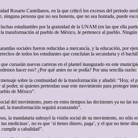
idad Rosario Castellanos, en la que criticó los excesos del periodo neol
e, ninguna persona que no sea honesta, que no sea honrada, puede escon
luchas estudiantiles por la gratuidad de la UNAM (en las que ella partic
la transformación al pueblo de México, le pertenece al pueblo. Ningún g
rantías sociales fueron reducidas a mercancía, y la educación, por ejem
rechos de todos los estudiantes que concluían la secundaria y el bachill
 que cursarán nuevas carreras en el plantel inaugurado en este municipi
odemos hacer eso? ¿Por qué antes no se podía? Por una sencilla razón:
u mensaje sobre la continuidad de la transformación y añadió: “Hoy, el p
r al poder, ni quienes pretendan usar este movimiento para proteger int
pueblo de México”.
ocial del movimiento, pues en estos tiempos las decisiones ya no las to
idad, la transformación seguirá avanzando”.
nos, la mandataria subrayó la visión social de su movimiento, no sólo e
r tus medicinas’, no es que ‘si tienes dinero, paga’, y el que no tiene d
 cumplir a cabalidad”.