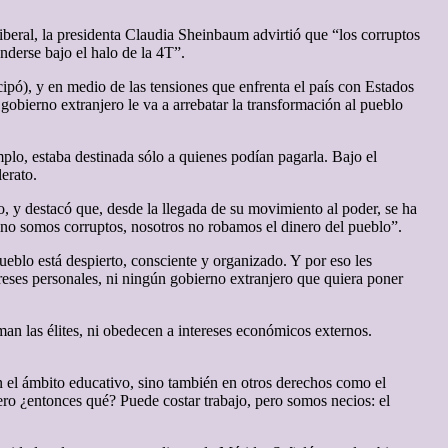
iberal, la presidenta Claudia Sheinbaum advirtió que “los corruptos
derse bajo el halo de la 4T”.
ipó), y en medio de las tensiones que enfrenta el país con Estados
obierno extranjero le va a arrebatar la transformación al pueblo
plo, estaba destinada sólo a quienes podían pagarla. Bajo el
erato.
o, y destacó que, desde la llegada de su movimiento al poder, se ha
 no somos corruptos, nosotros no robamos el dinero del pueblo”.
ueblo está despierto, consciente y organizado. Y por eso les
ereses personales, ni ningún gobierno extranjero que quiera poner
man las élites, ni obedecen a intereses económicos externos.
n el ámbito educativo, sino también en otros derechos como el
inero ¿entonces qué? Puede costar trabajo, pero somos necios: el