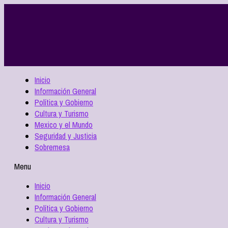
Inicio
Información General
Política y Gobierno
Cultura y Turismo
Mexico y el Mundo
Seguridad y Justicia
Sobremesa
Menu
Inicio
Información General
Política y Gobierno
Cultura y Turismo