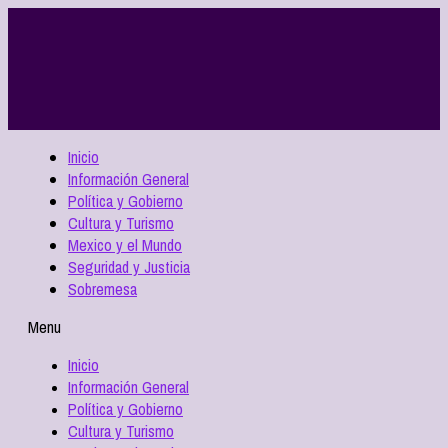
Inicio
Información General
Política y Gobierno
Cultura y Turismo
Mexico y el Mundo
Seguridad y Justicia
Sobremesa
Menu
Inicio
Información General
Política y Gobierno
Cultura y Turismo