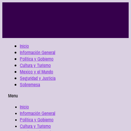
Inicio
Información General
Política y Gobierno
Cultura y Turismo
Mexico y el Mundo
Seguridad y Justicia
Sobremesa
Menu
Inicio
Información General
Política y Gobierno
Cultura y Turismo