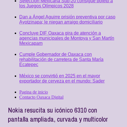
Selección Mexicana Sub-20 consigue boleto a
los Juegos Olímpicos 2028
Dan a Ángel Aguirre prisión preventiva por caso
Ayotzinapa; le niegan arraigo domiciliario
Concluye DIF Oaxaca gira de atención a
agencias municipales de Montoya y San Martín
Mexicapam
Cumple Gobernador de Oaxaca con
rehabilitación de carretera de Santa María
Ecatepec
México se convirtió en 2025 en el mayor
exportador de cerveza en el mundo: Sader
Pagina de inicio
Contacto Oaxaca Digital
Nokia resucita su icónico 6310 con
pantalla ampliada, curvada y multicolor