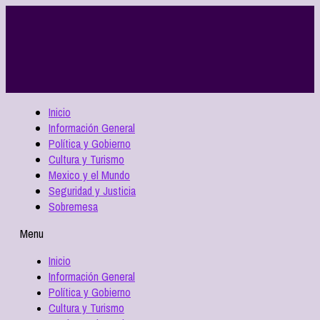
Inicio
Información General
Política y Gobierno
Cultura y Turismo
Mexico y el Mundo
Seguridad y Justicia
Sobremesa
Menu
Inicio
Información General
Política y Gobierno
Cultura y Turismo