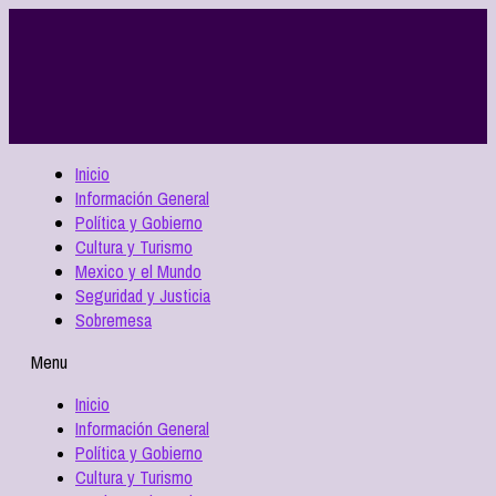
Inicio
Información General
Política y Gobierno
Cultura y Turismo
Mexico y el Mundo
Seguridad y Justicia
Sobremesa
Menu
Inicio
Información General
Política y Gobierno
Cultura y Turismo