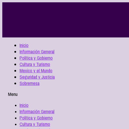
Inicio
Información General
Política y Gobierno
Cultura y Turismo
Mexico y el Mundo
Seguridad y Justicia
Sobremesa
Menu
Inicio
Información General
Política y Gobierno
Cultura y Turismo