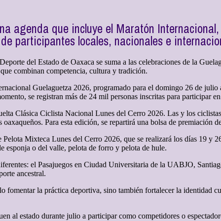
una agenda que incluye el Maratón Internacional, 
de participantes locales, nacionales e internacio
l Deporte del Estado de Oaxaca se suma a las celebraciones de la Guela
as que combinan competencia, cultura y tradición.
ternacional Guelaguetza 2026, programado para el domingo 26 de julio 
omento, se registran más de 24 mil personas inscritas para participar e
lta Clásica Ciclista Nacional Lunes del Cerro 2026. Las y los ciclistas 
 oaxaqueños. Para esta edición, se repartirá una bolsa de premiación de
e Pelota Mixteca Lunes del Cerro 2026, que se realizará los días 19 y 2
e esponja o del valle, pelota de forro y pelota de hule.
 diferentes: el Pasajuegos en Ciudad Universitaria de la UABJO, Santia
orte ancestral.
lo fomentar la práctica deportiva, sino también fortalecer la identidad
eguen al estado durante julio a participar como competidores o espectado