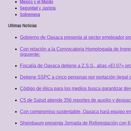
Mexico y el Mundo
Seguridad y Justicia
Sobremesa
Ultimas Noticias
Gobierno de Oaxaca presenta al sector empleador p
Con relación a la Convocatoria Homologada de Ingres
siguiente:
Fiscalía de Oaxaca detiene a Z.S.S., alias «El 07» p
Detiene SSPC a cinco personas por portación ilegal 
Código de ética para los medios busca garantizar de
C5 de Salud atiende 356 reportes de auxilio y desp
Con compromiso sustentable, Oaxaca hará equipo en
Sheinbaum presenta Jornada de Reforestación con 6.