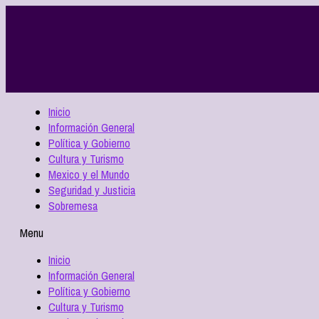
Inicio
Información General
Política y Gobierno
Cultura y Turismo
Mexico y el Mundo
Seguridad y Justicia
Sobremesa
Menu
Inicio
Información General
Política y Gobierno
Cultura y Turismo