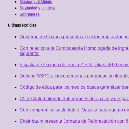
Mexico y el Mundo
Seguridad y Justicia
Sobremesa
Ultimas Noticias
Gobierno de Oaxaca presenta al sector empleador p
Con relación a la Convocatoria Homologada de Ingres
siguiente:
Fiscalía de Oaxaca detiene a Z.S.S., alias «El 07» p
Detiene SSPC a cinco personas por portación ilegal 
Código de ética para los medios busca garantizar de
C5 de Salud atiende 356 reportes de auxilio y desp
Con compromiso sustentable, Oaxaca hará equipo en
Sheinbaum presenta Jornada de Reforestación con 6.