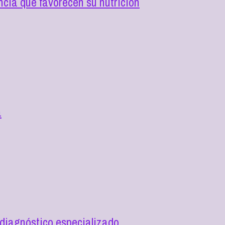
cia que favorecen su nutrición
a
diagnóstico especializado