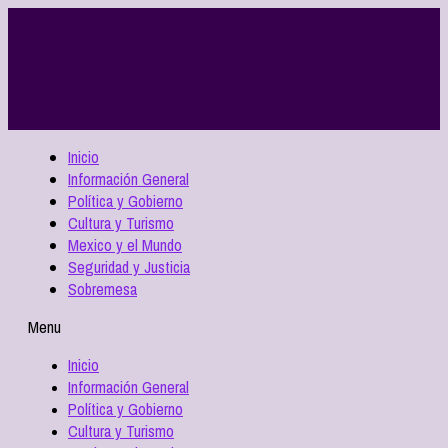
Inicio
Información General
Política y Gobierno
Cultura y Turismo
Mexico y el Mundo
Seguridad y Justicia
Sobremesa
Menu
Inicio
Información General
Política y Gobierno
Cultura y Turismo