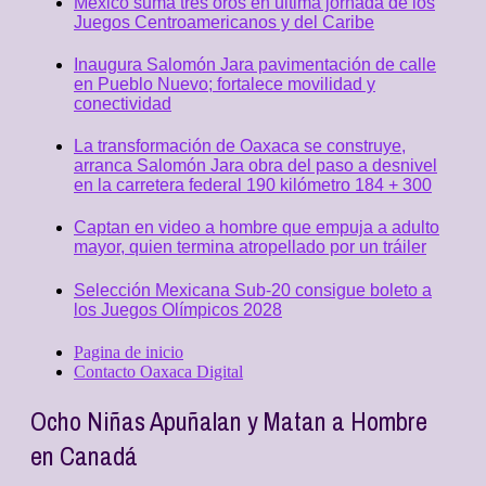
México suma tres oros en última jornada de los
Juegos Centroamericanos y del Caribe
Inaugura Salomón Jara pavimentación de calle
en Pueblo Nuevo; fortalece movilidad y
conectividad
La transformación de Oaxaca se construye,
arranca Salomón Jara obra del paso a desnivel
en la carretera federal 190 kilómetro 184 + 300
Captan en video a hombre que empuja a adulto
mayor, quien termina atropellado por un tráiler
Selección Mexicana Sub-20 consigue boleto a
los Juegos Olímpicos 2028
Pagina de inicio
Contacto Oaxaca Digital
Ocho Niñas Apuñalan y Matan a Hombre
en Canadá