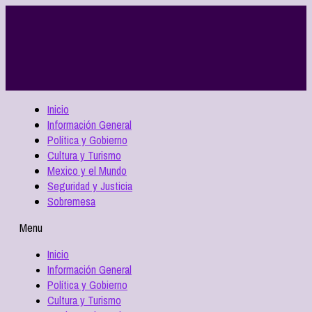
Inicio
Información General
Política y Gobierno
Cultura y Turismo
Mexico y el Mundo
Seguridad y Justicia
Sobremesa
Menu
Inicio
Información General
Política y Gobierno
Cultura y Turismo