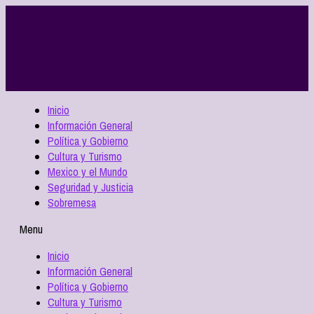
Inicio
Información General
Política y Gobierno
Cultura y Turismo
Mexico y el Mundo
Seguridad y Justicia
Sobremesa
Menu
Inicio
Información General
Política y Gobierno
Cultura y Turismo