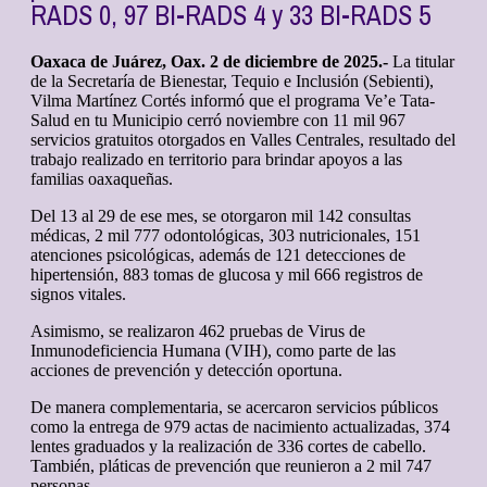
RADS 0, 97 BI-RADS 4 y 33 BI-RADS 5
Oaxaca de Juárez, Oax. 2 de diciembre de 2025.-
La titular
de la Secretaría de Bienestar, Tequio e Inclusión (Sebienti),
Vilma Martínez Cortés informó que el programa Ve’e Tata-
Salud en tu Municipio cerró noviembre con 11 mil 967
servicios gratuitos otorgados en Valles Centrales, resultado del
trabajo realizado en territorio para brindar apoyos a las
familias oaxaqueñas.
Del 13 al 29 de ese mes, se otorgaron mil 142 consultas
médicas, 2 mil 777 odontológicas, 303 nutricionales, 151
atenciones psicológicas, además de 121 detecciones de
hipertensión, 883 tomas de glucosa y mil 666 registros de
signos vitales.
Asimismo, se realizaron 462 pruebas de Virus de
Inmunodeficiencia Humana (VIH), como parte de las
acciones de prevención y detección oportuna.
De manera complementaria, se acercaron servicios públicos
como la entrega de 979 actas de nacimiento actualizadas, 374
lentes graduados y la realización de 336 cortes de cabello.
También, pláticas de prevención que reunieron a 2 mil 747
personas.