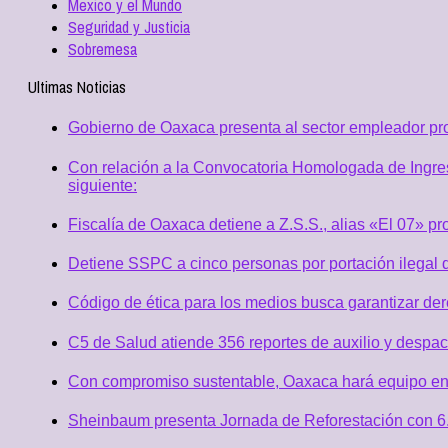
Mexico y el Mundo
Seguridad y Justicia
Sobremesa
Ultimas Noticias
Gobierno de Oaxaca presenta al sector empleador p
Con relación a la Convocatoria Homologada de Ingres
siguiente:
Fiscalía de Oaxaca detiene a Z.S.S., alias «El 07» p
Detiene SSPC a cinco personas por portación ilegal 
Código de ética para los medios busca garantizar de
C5 de Salud atiende 356 reportes de auxilio y desp
Con compromiso sustentable, Oaxaca hará equipo en
Sheinbaum presenta Jornada de Reforestación con 6.