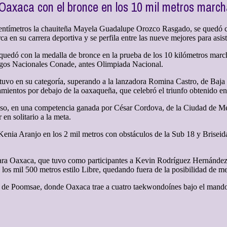
Oaxaca con el bronce en los 10 mil metros marc
entímetros la chauiteña Mayela Guadalupe Orozco Rasgado, se quedó con
ca en su carrera deportiva y se perfila entre las nueve mejores para as
edó con la medalla de bronce en la prueba de los 10 kilómetros march
Juegos Nacionales Conade, antes Olimpiada Nacional.
e tuvo en su categoría, superando a la lanzadora Romina Castro, de Baja
mientos por debajo de la oaxaqueña, que celebró el triunfo obtenido en
aso, en una competencia ganada por César Cordova, de la Ciudad de Mé
en solitario a la meta.
Kenia Aranjo en los 2 mil metros con obstáculos de la Sub 18 y Brisei
ra Oaxaca, que tuvo como participantes a Kevin Rodríguez Hernández, e
los mil 500 metros estilo Libre, quedando fuera de la posibilidad de me
ad de Poomsae, donde Oaxaca trae a cuatro taekwondoínes bajo el mando