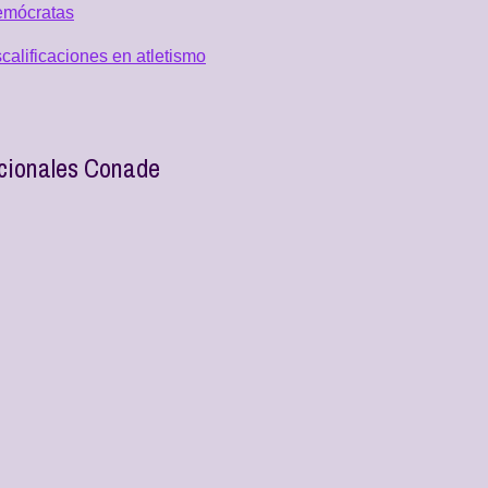
emócratas
alificaciones en atletismo
acionales Conade