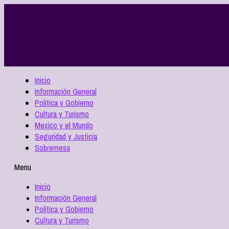
Inicio
Información General
Política y Gobierno
Cultura y Turismo
Mexico y el Mundo
Seguridad y Justicia
Sobremesa
Menu
Inicio
Información General
Política y Gobierno
Cultura y Turismo