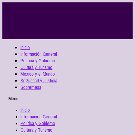
Inicio
Información General
Política y Gobierno
Cultura y Turismo
Mexico y el Mundo
Seguridad y Justicia
Sobremesa
Menu
Inicio
Información General
Política y Gobierno
Cultura y Turismo