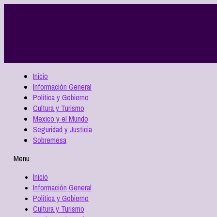
Inicio
Información General
Política y Gobierno
Cultura y Turismo
Mexico y el Mundo
Seguridad y Justicia
Sobremesa
Menu
Inicio
Información General
Política y Gobierno
Cultura y Turismo