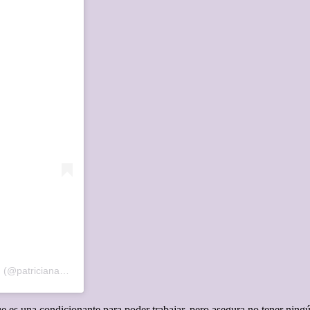
Una publicación compartida de Pᴀᴛʀɪᴄɪᴀ Nᴀᴠɪᴅᴀᴅ 🇲🇽 ¡Patriota! (@patricianavidad)
e es una condicionante para poder trabajar, pero asegura no tener ning