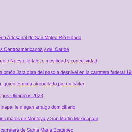
Feria Artesanal de San Mateo Río Hondo
os Centroamericanos y del Caribe
blo Nuevo; fortalece movilidad y conectividad
lomón Jara obra del paso a desnivel en la carretera federal 19
quien termina atropellado por un tráiler
uegos Olímpicos 2028
inapa; le niegan arraigo domiciliario
unicipales de Montoya y San Martín Mexicapam
carretera de Santa María Ecatepec