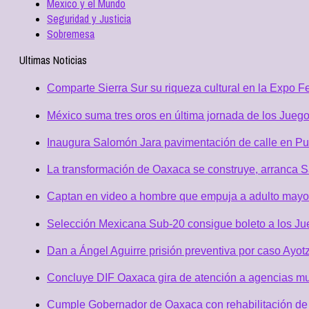
Mexico y el Mundo
Seguridad y Justicia
Sobremesa
Ultimas Noticias
Comparte Sierra Sur su riqueza cultural en la Expo 
México suma tres oros en última jornada de los Jueg
Inaugura Salomón Jara pavimentación de calle en Pue
La transformación de Oaxaca se construye, arranca Sa
Captan en video a hombre que empuja a adulto mayor, 
Selección Mexicana Sub-20 consigue boleto a los J
Dan a Ángel Aguirre prisión preventiva por caso Ayotz
Concluye DIF Oaxaca gira de atención a agencias m
Cumple Gobernador de Oaxaca con rehabilitación de 