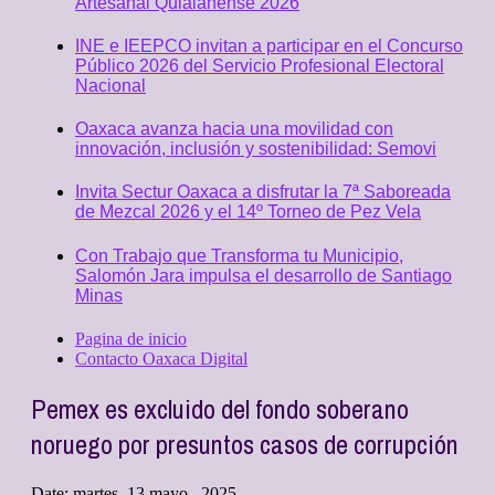
Artesanal Quialanense 2026
INE e IEEPCO invitan a participar en el Concurso
Público 2026 del Servicio Profesional Electoral
Nacional
Oaxaca avanza hacia una movilidad con
innovación, inclusión y sostenibilidad: Semovi
Invita Sectur Oaxaca a disfrutar la 7ª Saboreada
de Mezcal 2026 y el 14º Torneo de Pez Vela
Con Trabajo que Transforma tu Municipio,
Salomón Jara impulsa el desarrollo de Santiago
Minas
Pagina de inicio
Contacto Oaxaca Digital
Pemex es excluido del fondo soberano
noruego por presuntos casos de corrupción
Date:
martes, 13 mayo , 2025