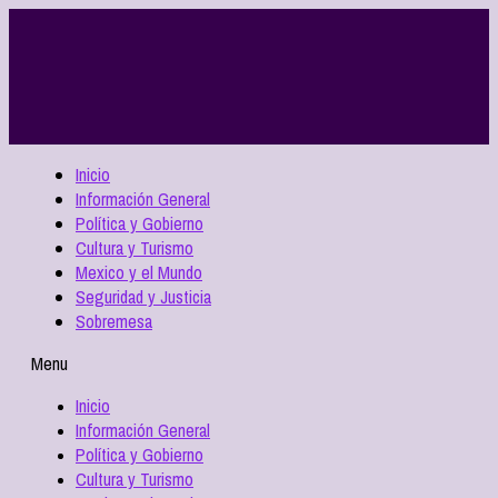
Inicio
Información General
Política y Gobierno
Cultura y Turismo
Mexico y el Mundo
Seguridad y Justicia
Sobremesa
Menu
Inicio
Información General
Política y Gobierno
Cultura y Turismo