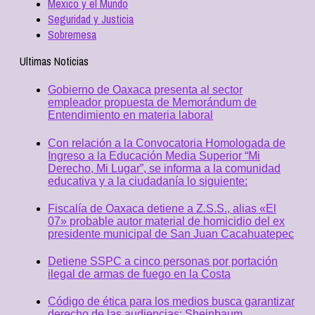
Mexico y el Mundo
Seguridad y Justicia
Sobremesa
Ultimas Noticias
Gobierno de Oaxaca presenta al sector
empleador propuesta de Memorándum de
Entendimiento en materia laboral
Con relación a la Convocatoria Homologada de
Ingreso a la Educación Media Superior “Mi
Derecho, Mi Lugar”, se informa a la comunidad
educativa y a la ciudadanía lo siguiente:
Fiscalía de Oaxaca detiene a Z.S.S., alias «El
07» probable autor material de homicidio del ex
presidente municipal de San Juan Cacahuatepec
Detiene SSPC a cinco personas por portación
ilegal de armas de fuego en la Costa
Código de ética para los medios busca garantizar
derecho de las audiencias: Sheinbaum