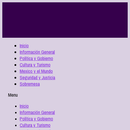
Inicio
Información General
Política y Gobierno
Cultura y Turismo
Mexico y el Mundo
Seguridad y Justicia
Sobremesa
Menu
Inicio
Información General
Política y Gobierno
Cultura y Turismo