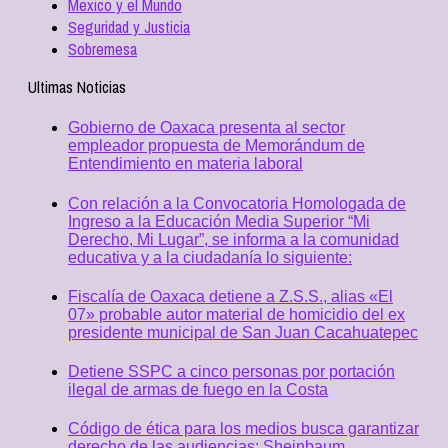
Mexico y el Mundo
Seguridad y Justicia
Sobremesa
Ultimas Noticias
Gobierno de Oaxaca presenta al sector
empleador propuesta de Memorándum de
Entendimiento en materia laboral
Con relación a la Convocatoria Homologada de
Ingreso a la Educación Media Superior “Mi
Derecho, Mi Lugar”, se informa a la comunidad
educativa y a la ciudadanía lo siguiente:
Fiscalía de Oaxaca detiene a Z.S.S., alias «El
07» probable autor material de homicidio del ex
presidente municipal de San Juan Cacahuatepec
Detiene SSPC a cinco personas por portación
ilegal de armas de fuego en la Costa
Código de ética para los medios busca garantizar
derecho de las audiencias: Sheinbaum