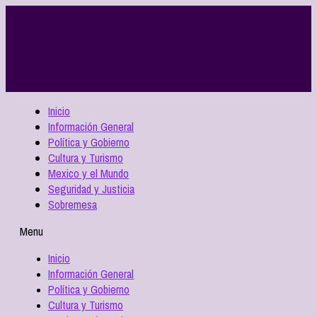
Inicio
Información General
Política y Gobierno
Cultura y Turismo
Mexico y el Mundo
Seguridad y Justicia
Sobremesa
Menu
Inicio
Información General
Política y Gobierno
Cultura y Turismo