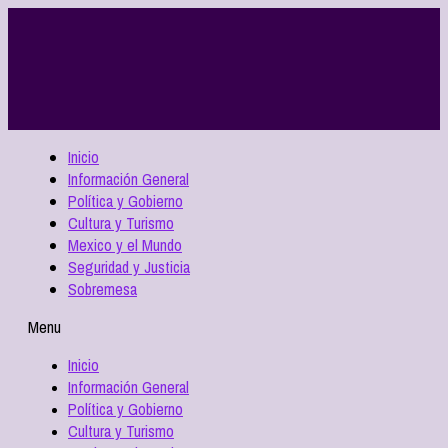
Inicio
Información General
Política y Gobierno
Cultura y Turismo
Mexico y el Mundo
Seguridad y Justicia
Sobremesa
Menu
Inicio
Información General
Política y Gobierno
Cultura y Turismo