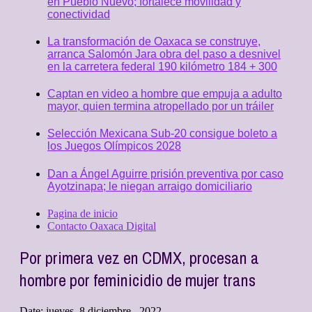
en Pueblo Nuevo; fortalece movilidad y
conectividad
La transformación de Oaxaca se construye,
arranca Salomón Jara obra del paso a desnivel
en la carretera federal 190 kilómetro 184 + 300
Captan en video a hombre que empuja a adulto
mayor, quien termina atropellado por un tráiler
Selección Mexicana Sub-20 consigue boleto a
los Juegos Olímpicos 2028
Dan a Ángel Aguirre prisión preventiva por caso
Ayotzinapa; le niegan arraigo domiciliario
Pagina de inicio
Contacto Oaxaca Digital
Por primera vez en CDMX, procesan a
hombre por feminicidio de mujer trans
Date:
jueves, 8 diciembre , 2022