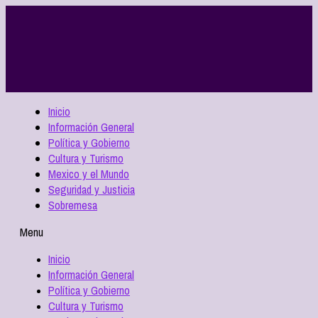
Inicio
Información General
Política y Gobierno
Cultura y Turismo
Mexico y el Mundo
Seguridad y Justicia
Sobremesa
Menu
Inicio
Información General
Política y Gobierno
Cultura y Turismo