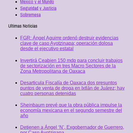
Mexico y el Mundo
Seguridad y Justicia
Sobremesa
Ultimas Noticias
FGR: Ángel Aguirre ordenó destruir evidencias
clave de caso Ayotzinapa; operación dolosa
desde el ejecutivo estatal
Invertirá Ceabien 150 mdp para concluir trabajos
de sectorización en tres Macro Sectores de la
Zona Metropolitana de Oaxaca
Desarticula Fiscalía de Oaxaca dos presuntos
puntos de venta de droga en Ixtlán de Juárez; hay
cuatro personas detenidas
Sheinbaum prevé que la obra pública impulse la
economía mexicana en el segundo semestre del
año
Detienen a Ángel ‘N’, Exgobernador de Guerrero,
por Caso Ayotzinapa