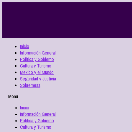
Inicio
Información General
Política y Gobierno
Cultura y Turismo
Mexico y el Mundo
Seguridad y Justicia
Sobremesa
Menu
Inicio
Información General
Política y Gobierno
Cultura y Turismo