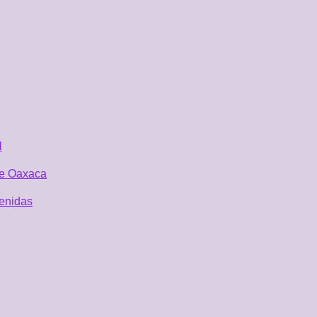
l
 de Oaxaca
tenidas