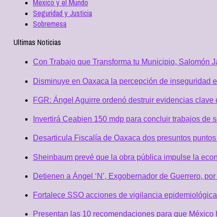
Mexico y el Mundo
Seguridad y Justicia
Sobremesa
Ultimas Noticias
Con Trabajo que Transforma tu Municipio, Salomón Ja
Disminuye en Oaxaca la percepción de inseguridad e
FGR: Ángel Aguirre ordenó destruir evidencias clave 
Invertirá Ceabien 150 mdp para concluir trabajos de 
Desarticula Fiscalía de Oaxaca dos presuntos puntos 
Sheinbaum prevé que la obra pública impulse la eco
Detienen a Ángel ‘N’, Exgobernador de Guerrero, po
Fortalece SSO acciones de vigilancia epidemiológica
Presentan las 10 recomendaciones para que México h