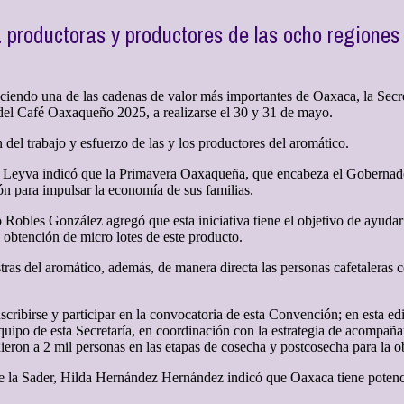
 productoras y productores de las ocho regiones d
eciendo una de las cadenas de valor más importantes de Oaxaca, la Sec
del Café Oaxaqueño 2025, a realizarse el 30 y 31 de mayo.
del trabajo y esfuerzo de las y los productores del aromático.
pez Leyva indicó que la Primavera Oaxaqueña, que encabeza el Gobernado
n para impulsar la economía de sus familias.
Robles González agregó que esta iniciativa tiene el objetivo de ayudar a
 obtención de micro lotes de este producto.
ras del aromático, además, de manera directa las personas cafetaleras 
scribirse y participar en la convocatoria de esta Convención; en esta ed
 equipo de esta Secretaría, en coordinación con la estrategia de acomp
ieron a 2 mil personas en las etapas de cosecha y postcosecha para la o
 la Sader, Hilda Hernández Hernández indicó que Oaxaca tiene potencial 