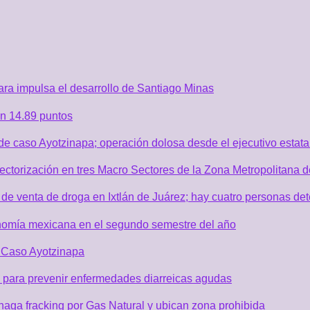
ra impulsa el desarrollo de Santiago Minas
n 14.89 puntos
de caso Ayotzinapa; operación dolosa desde el ejecutivo estata
sectorización en tres Macro Sectores de la Zona Metropolitana
de venta de droga en Ixtlán de Juárez; hay cuatro personas de
nomía mexicana en el segundo semestre del año
r Caso Ayotzinapa
 para prevenir enfermedades diarreicas agudas
aga fracking por Gas Natural y ubican zona prohibida