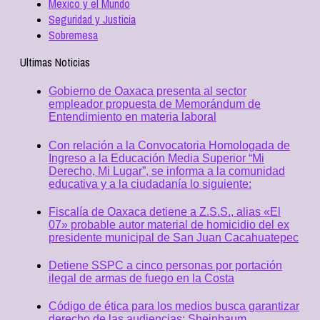
Mexico y el Mundo
Seguridad y Justicia
Sobremesa
Ultimas Noticias
Gobierno de Oaxaca presenta al sector
empleador propuesta de Memorándum de
Entendimiento en materia laboral
Con relación a la Convocatoria Homologada de
Ingreso a la Educación Media Superior “Mi
Derecho, Mi Lugar”, se informa a la comunidad
educativa y a la ciudadanía lo siguiente:
Fiscalía de Oaxaca detiene a Z.S.S., alias «El
07» probable autor material de homicidio del ex
presidente municipal de San Juan Cacahuatepec
Detiene SSPC a cinco personas por portación
ilegal de armas de fuego en la Costa
Código de ética para los medios busca garantizar
derecho de las audiencias: Sheinbaum