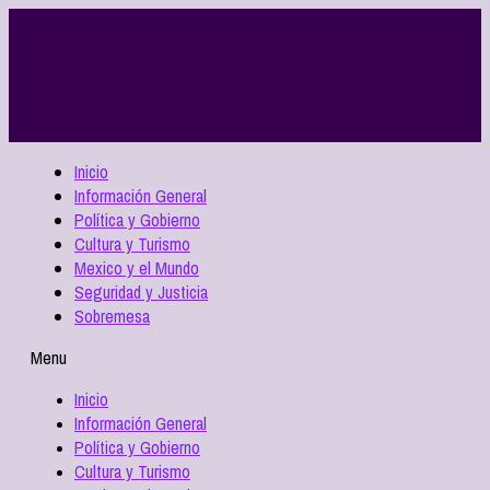
Inicio
Información General
Política y Gobierno
Cultura y Turismo
Mexico y el Mundo
Seguridad y Justicia
Sobremesa
Menu
Inicio
Información General
Política y Gobierno
Cultura y Turismo