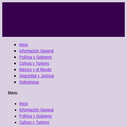
Inicio
Información General
Política y Gobierno
Cultura y Turismo
Mexico y el Mundo
Seguridad y Justicia
Sobremesa
Menu
Inicio
Información General
Política y Gobierno
Cultura y Turismo