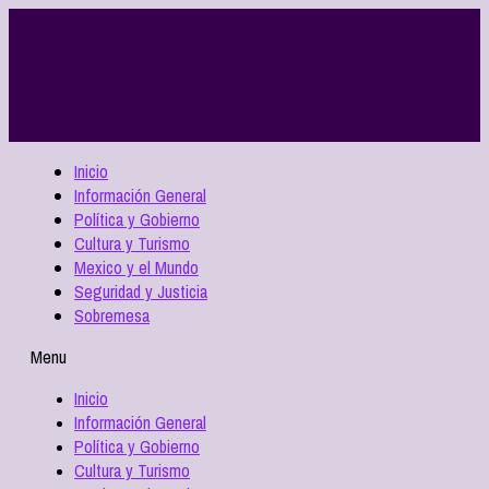
Inicio
Información General
Política y Gobierno
Cultura y Turismo
Mexico y el Mundo
Seguridad y Justicia
Sobremesa
Menu
Inicio
Información General
Política y Gobierno
Cultura y Turismo