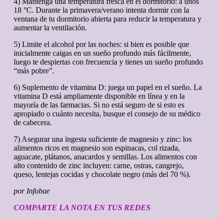
4) Mantenga una temperatura fresca en el dormitorio: a unos
18 °C. Durante la primavera/verano intenta dormir con la
ventana de tu dormitorio abierta para reducir la temperatura y
aumentar la ventilación.
5) Limite el alcohol por las noches: si bien es posible que
inicialmente caigas en un sueño profundo más fácilmente,
luego te despiertas con frecuencia y tienes un sueño profundo
“más pobre”.
6) Suplemento de vitamina D: juega un papel en el sueño. La
vitamina D está ampliamente disponible en línea y en la
mayoría de las farmacias. Si no está seguro de si esto es
apropiado o cuánto necesita, busque el consejo de su médico
de cabecera.
7) Asegurar una ingesta suficiente de magnesio y zinc: los
alimentos ricos en magnesio son espinacas, col rizada,
aguacate, plátanos, anacardos y semillas. Los alimentos con
alto contenido de zinc incluyen: carne, ostras, cangrejo,
queso, lentejas cocidas y chocolate negro (más del 70 %).
por Infobae
COMPARTE LA NOTA EN TUS REDES